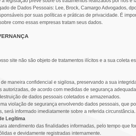
e a legislação prevê sobre os tratamentos realizados por nós e fac
ado de Dados Pessoais: Lee, Brock, Camargo Advogados, dpo@s
sponsáveis por suas políticas e práticas de privacidade. É impo
 sobre como essas empresas tratam seus dados.
OVERNANÇA
so site não são objeto de tratamentos ilícitos e a sua coleta 
e maneira confidencial e sigilosa, preservando a sua integrid
s autorizadas, de acordo com medidas de segurança adequadas
u destruição de dados pessoais coletados e armazenados.
uma violação de segurança envolvendo dados pessoais, que pos
is, será informado imediatamente sobre a referida circunstância.
de Legítima
ra atendimento das finalidades informadas, pelo tempo que for
ólidas e devidamente registradas internamente.