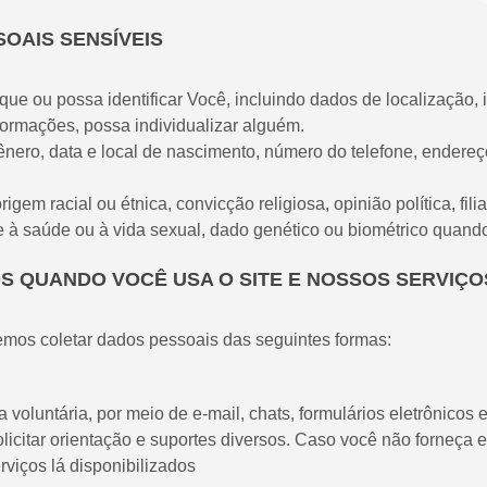
SOAIS SENSÍVEIS
que ou possa identificar Você, incluindo dados de localização, 
ormações, possa individualizar alguém.
o, data e local de nascimento, número do telefone, endereço r
gem racial ou étnica, convicção religiosa, opinião política, fil
ente à saúde ou à vida sexual, dado genético ou biométrico quan
S QUANDO VOCÊ USA O SITE E NOSSOS SERVIÇO
emos coletar dados pessoais das seguintes formas:
oluntária, por meio de e-mail, chats, formulários eletrônicos e
icitar orientação e suportes diversos. Caso você não forneça 
rviços lá disponibilizados