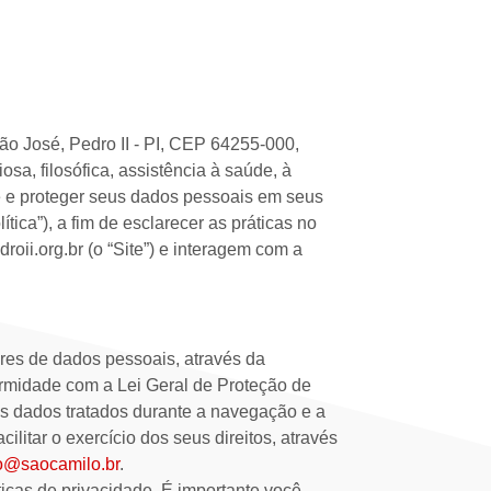
ão José, Pedro II - PI, CEP 64255-000,
sa, filosófica, assistência à saúde, à
e e proteger seus dados pessoais em seus
tica”), a fim de esclarecer as práticas no
roii.org.br (o “Site”) e interagem com a
res de dados pessoais, através da
ormidade com a Lei Geral de Proteção de
os dados tratados durante a navegação e a
ilitar o exercício dos seus direitos, através
o@saocamilo.br
.
ticas de privacidade. É importante você