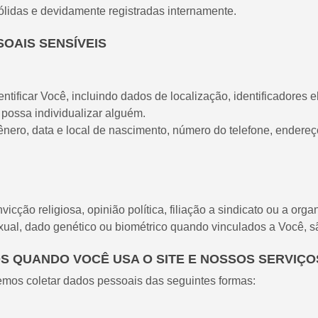
ólidas e devidamente registradas internamente.
SOAIS SENSÍVEIS
ntificar Você, incluindo dados de localização, identificadores 
possa individualizar alguém.
o, data e local de nascimento, número do telefone, endereço r
cção religiosa, opinião política, filiação a sindicato ou a organ
sexual, dado genético ou biométrico quando vinculados a Você, s
OS QUANDO VOCÊ USA O SITE E NOSSOS SERVIÇ
emos coletar dados pessoais das seguintes formas: