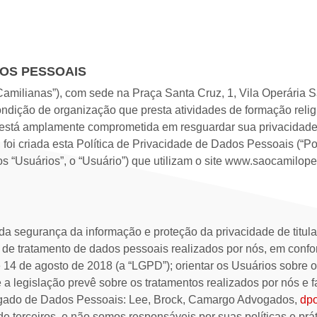
DOS PESSOAIS
 Camilianas”), com sede na Praça Santa Cruz, 1, Vila Operária S
ndição de organização que presta atividades de formação religio
, está amplamente comprometida em resguardar sua privacidad
oi criada esta Política de Privacidade de Dados Pessoais (“Polí
s “Usuários”, o “Usuário”) que utilizam o site ​www.saocamiloped
 segurança da informação e proteção da privacidade de titula
s de tratamento de dados pessoais realizados por nós, em conf
 14 de agosto de 2018 (a “LGPD”); orientar os Usuários sobre 
e a legislação prevê sobre os tratamentos realizados por nós e fac
gado de Dados Pessoais: Lee, Brock, Camargo Advogados,
dp
 de terceiros, e não somos responsáveis por suas políticas e prá